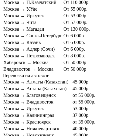
Москва
→
П.Камчатский
От 110 000р.
Москва
→
У.Уде
От 55 000р.
Москва
→
Иркутск
От 53 000р.
Москва
→
Чита
От 57 000р.
Москва
→
Магадан
От 130 000р.
Москва
→
Санкт-Петербург
От 6 000р.
Москва
→
Казань
От 6 000р.
Москва
→
Адлер (Сочи)
От 6 000р.
Москва
→
Петрозаводск
От 8 000р.
Хабаровск
→
Москва
От 50 000р
Владивосток
→
Москва
От 50 000р
Перевозка на автовозе
Москва
→
Алматы (Казахстан)
45 000р.
Москва
→
Астана (Казахстан)
45 000р.
Москва
→
Благовещенск
от 55 000р.
Москва
→
Владивосток
от 55 000р.
Москва
→
Иркутск
53 000р.
Москва
→
Калининград
37 000р.
Москва
→
Красноярск
от 35 000р.
Москва
→
Нижневартовск
40 000р.
Москва
→
Новокузнецк
45 000р.